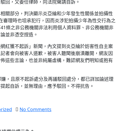
署駁回，又委任律師，向法院聲請自訴。
年相關部分，判決顯示炎亞綸和少年發生性關係並拍攝性
在審理時也坦承犯行，因而炎涉犯拍攝少年為性交行為之
41條之非公務機關非法利用個人資料罪、非公務機關非
言論並非憑空捏造。
侵網紅獲不起訴」新聞，內文提到炎亞綸於妨害性自主案
入記者會向被害人道歉，被害人聽聞後崩潰離開，網友因
發佈這些言論，也並非純屬虛構，難認網友們明知或抱有
罪嫌，且原不起訴處分及再議駁回處分，都已詳加論述理
許提起自訴，並無理由，應予駁回。不得抗告。
rized
No Comments