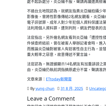
處不起訴處分，炎亞綸不服，聲請再議遭高檢
不過台北地院認為，就網友指責炎亞綸拍攝少
影像後，曾將性影像傳給2名網友觀看，炎亞綸
電子訊號罪、成年人對少年犯個人資料保護法第
法利用個人資料罪，遭到判刑，網友們發表的
法官指出，另外幾名網友看到炎亞綸「遭控性
件偵查終結前，曾在被害人舉辦記者會時，進
而推論炎亞綸對被害人有妨害性自主行為，並
重大輕率之惡意，故意傳述不實言論。
法官認為，無證據顯示14名網友有加重誹謗之
由，炎亞綸仍執前詞指摘原處分不當，聲請准
文章來源：
ETtoday新聞雲
By
yung chun
31 8 月, 2025
Uncatego
Leave a Comment