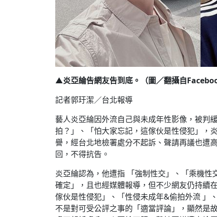
▲
炎亞綸告網友告到底。（圖／翻攝自Facebook
記者郭玗潔／台北報導
藝人炎亞綸因外流自己與未成年性影像，被判緩
拍？」、「怕大家忘記，這傢伙是性侵犯」，炎
譽，經台北地檢署處分不起訴、聲請再議也遭
回，不得抗告。
炎亞綸認為，他遭指 「強制性交」、「乘機性
確定」，且也經媒體報導，但不少網友仍持續
傢伙是性侵犯」、「性侵未成年&偷拍外流 」、
不是對可受公評之事的「適當評論」，顯然是故