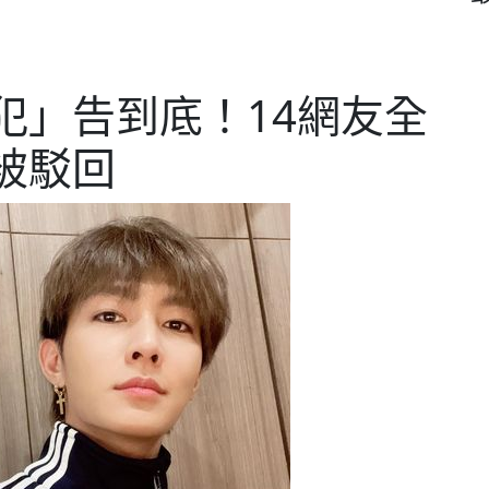
犯」告到底！14網友全
被駁回