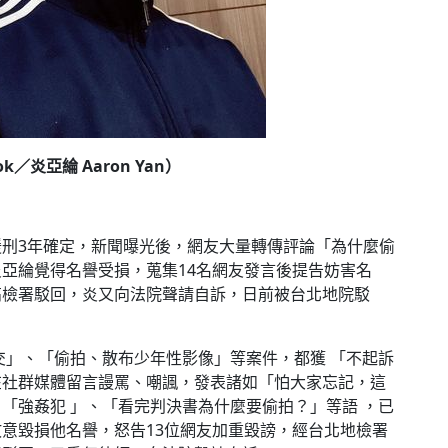
／炎亞綸 Aaron Yan）
刑3年確定，新聞曝光後，網友大量轉傳評論「為什麼偷
亞綸覺得名譽受損，蒐集14名網友發言後提告妨害名
高檢署駁回，炎又向法院聲請自訴，日前被台北地院駁
交」、「偷拍、散布少年性影像」等案件，都獲 「不起訴
在社群媒體留言謾罵、嘲諷，發表諸如「怕大家忘記，這
「強姦犯 」、「看完判決書為什麼要偷拍？」等語 ，已
意毀損他名譽，怒告13位網友加重毀謗，經台北地檢署