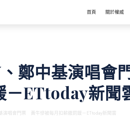
首頁
關於權威
V、鄭中基演唱會
－ETtoday新聞
基演唱會門票 黃牛慘被每月扣薪繳罰鍰－ETtoday新聞雲