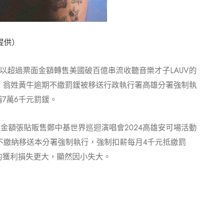
n提供）
平台以超過票面金額轉售美國破百億串流收聽音樂才子LAUV的
，翁姓黃牛逾期不繳罰鍰被移送行政執行署高雄分署強制執
7萬6千元罰鍰。
票面金額張貼販售鄭中基世界巡迴演唱會2024高雄安可場活動
不繳納移送本分署強制執行，強制扣薪每月4千元抵繳罰
的獲利損失更大，顯然因小失大。