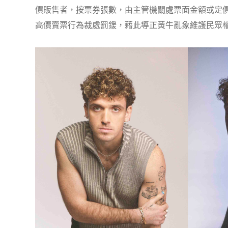
價販售者，按票券張數，由主管機關處票面金額或定
高價賣票行為裁處罰鍰，藉此導正黃牛亂象維護民眾