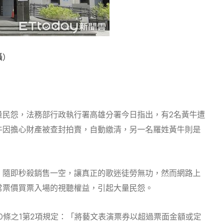
攝）
量民怨，法務部行政執行署高雄分署今日指出，有2名黃牛遭
牛因擔心財產被查封拍賣，自動繳清，另一名羅姓黃牛則是
，隨即秒殺銷售一空，讓真正的歌迷徒勞無功，然而網路上
常票價買票入場的視聽權益，引起大量民怨。
10條之1第2項規定：「將藝文表演票券以超過票面金額或定