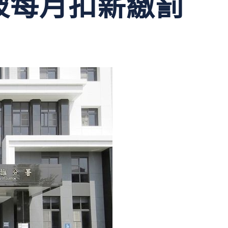
被每月扣薪繳罰