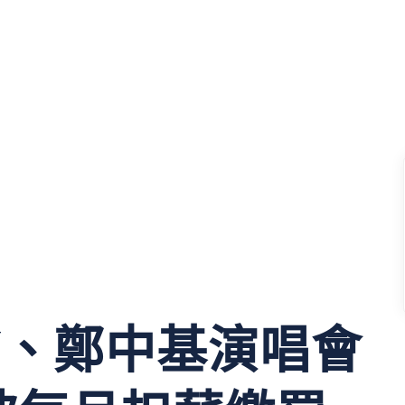
V、鄭中基演唱會