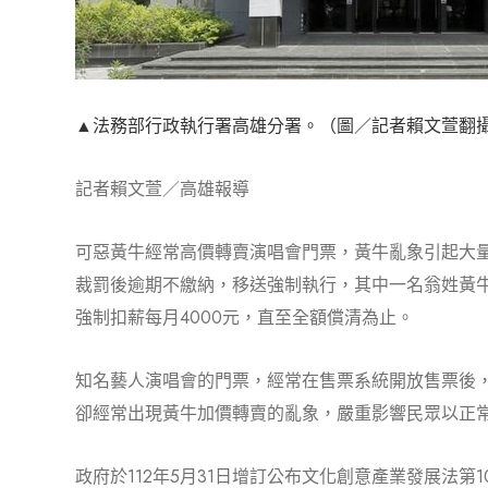
▲法務部行政執行署高雄分署。（圖／記者賴文萱翻
記者賴文萱／高雄報導
可惡黃牛經常高價轉賣演唱會門票，黃牛亂象引起大
裁罰後逾期不繳納，移送強制執行，其中一名翁姓黃
強制扣薪每月4000元，直至全額償清為止。
知名藝人演唱會的門票，經常在售票系統開放售票後
卻經常出現黃牛加價轉賣的亂象，嚴重影響民眾以正
政府於112年5月31日增訂公布文化創意產業發展法第