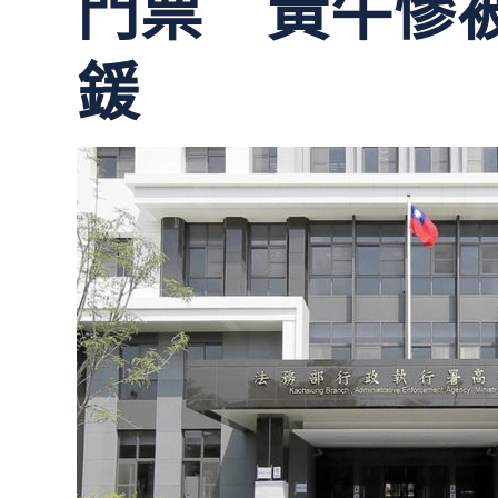
門票 黃牛慘
鍰