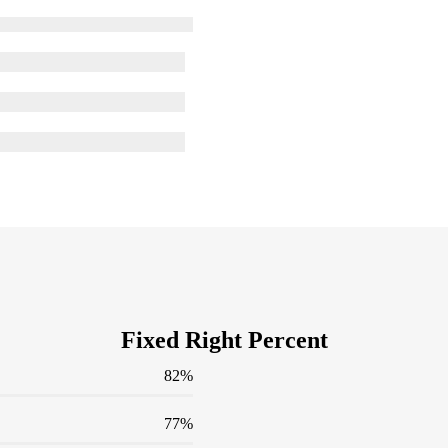
Fixed Right Percent
82
%
77
%