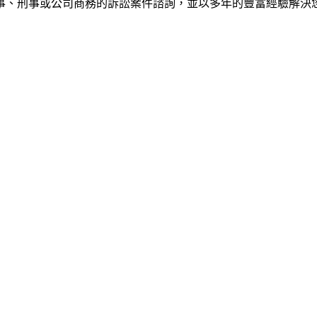
事、刑事或公司商務的訴訟案件諮詢，並以多年的豐富經驗解決