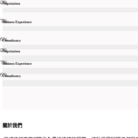
82
%
Negotiation
77
%
Business Experience
95
%
Consultancy
82
%
Negotiation
77
%
Business Experience
95
%
Consultancy
關於我們