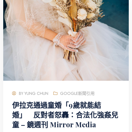
BY
YUNG CHUN
GOOGLE新聞引用
伊拉克通過童婚「9歲就能結
婚」 反對者怒轟：合法化強姦兒
童 – 鏡週刊 Mirror Media