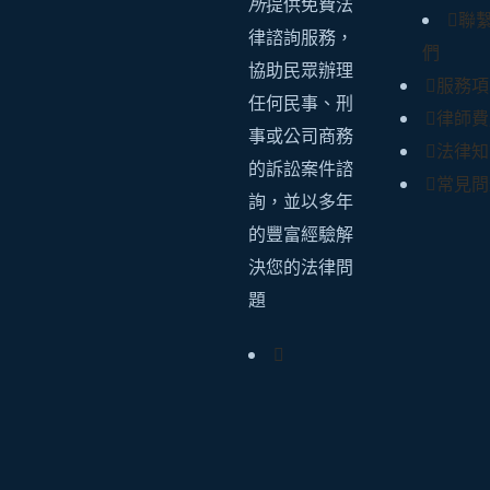
所
提供免費法
聯
律諮詢服務，
們
協助民眾辦理
服務項
任何民事、刑
律師費
事或公司商務
法律知
的訴訟案件諮
常見問
詢，並以多年
的豐富經驗解
決您的法律問
題