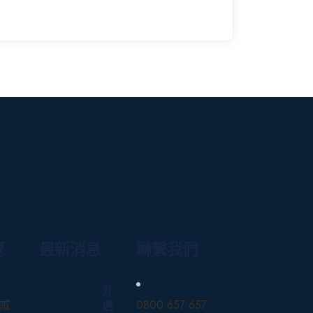
覽
最新消息
聯繫我們
外
威
0800 657 657
遇