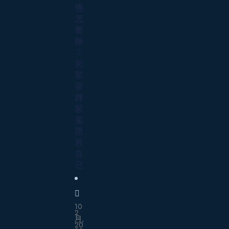
遇
怎
麼
辦
？
別
緊
張
趕
緊
蒐
證
救
自
己
10
2
月,
20