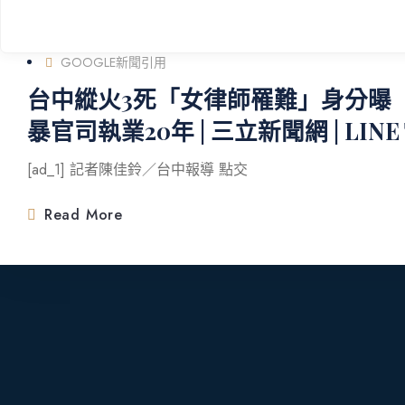
BY
YUNG CHUN
GOOGLE新聞引用
台中縱火3死「女律師罹難」身分曝
暴官司執業20年 | 三立新聞網 | LINE 
[ad_1] 記者陳佳鈴／台中報導 點交
Read More