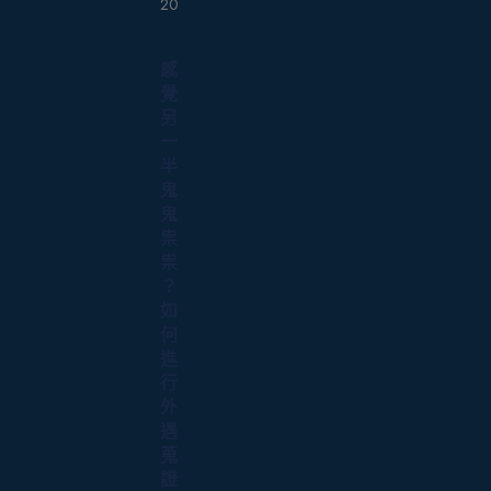
20
感
覺
另
一
半
鬼
鬼
祟
祟
？
如
何
進
行
外
遇
蒐
證