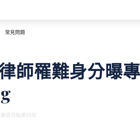
常見問題
女律師罹難身分曝
g
暴官司執業20年