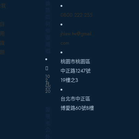
後
繫我
該
0800 222 255
如
何
目
修
用
jhlaw.tw@gmail.
復
識
com
婚
姻
題
桃園市桃園區
中正路1247號
10
19樓之3
2
月,
20
20
台北市中正區
博愛路60號8樓
發
現
老
公
外