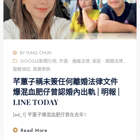
BY
YUNG CHUN
GOOGLE新聞引用
,
外遇．通姦法律
,
家庭．婚姻法律
,
服務項目
,
真實案例
芊蕙子稱未簽任何離婚法律文件
爆混血肥仔曾認婚內出軌 | 明報 |
LINE TODAY
[ad_1] 芊蕙子爆混血肥仔曾在去年1
Read More