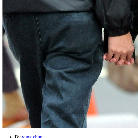
By
yung chun