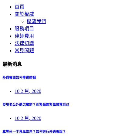
首頁
關於權威
聯繫我們
服務項目
律師費用
法律知識
常見問題
最新消息
外遇後該如何修復婚姻
10 2 月, 2020
發現老公外遇怎麼辦？別緊張趕緊蒐證救自己
10 2 月, 2020
感覺另一半鬼鬼祟祟？如何進行外遇蒐證？