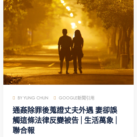
BY
YUNG CHUN
GOOGLE新聞引用
通姦除罪後蒐證丈夫外遇 妻卻誤
觸這條法律反變被告 | 生活萬象 |
聯合報