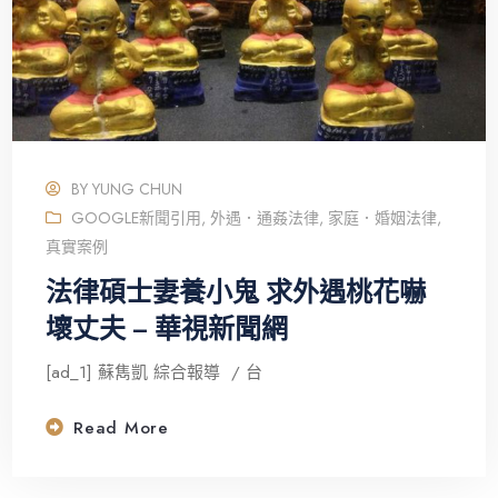
BY
YUNG CHUN
GOOGLE新聞引用
,
外遇．通姦法律
,
家庭．婚姻法律
,
真實案例
法律碩士妻養小鬼 求外遇桃花嚇
壞丈夫 – 華視新聞網
[ad_1] 蘇雋凱 綜合報導 / 台
Read More