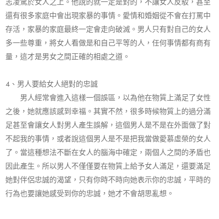
志凌駕於女人之上。他說的就一定是對的，不讓女人反駁，甚至
還有很多家庭中會出現家暴的事情。愛情和婚姻從不會在打罵中
存活，家暴的家庭最終一定會走向破滅。男人只有對自己的女人
多一些尊重，將女人看做是和自己平等的人，任何事情都有商有
量，這才是男女之間正確的相處之道。
4、男人要給女人絕對的忠誠
男人經常會進入這樣一個誤區，以為他在物質上滿足了女性
之後，她就應該感到幸福。其實不然，很多時候物質上的過分滿
足甚至會讓女人對男人產生誤解，這個男人是不是在外面做了對
不起我的事情，或者說這個男人是不是把我當做愛慕虛榮的女人
了。當這種想法不斷在女人的腦海中確定，兩個人之間的矛盾也
因此產生。所以男人不僅僅要在物質上給予女人滿足，還要滿足
她對伴侶忠誠的渴望，只有你時不時向她表示你的忠誠，平時的
行為也要讓她感受到你的忠誠，她才不會胡思亂想。