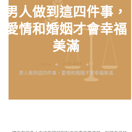
男人做到這四件事，
愛情和婚姻才會幸福
美滿
Home
情感專欄
男人做到這四件事，愛情和婚姻才會幸福美滿