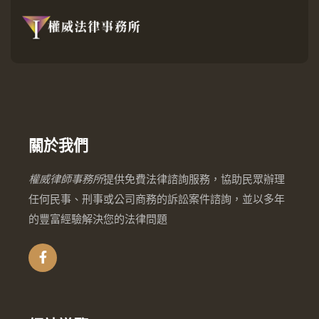
關於我們
權威律師事務所
提供免費法律諮詢服務，協助民眾辦理
任何民事、刑事或公司商務的訴訟案件諮詢，並以多年
的豐富經驗解決您的法律問題