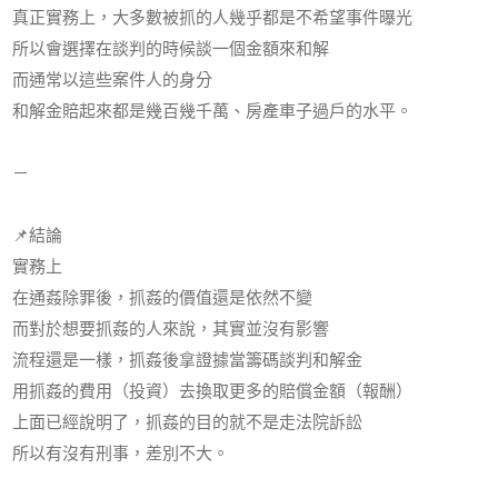
真正實務上，大多數被抓的人幾乎都是不希望事件曝光
所以會選擇在談判的時候談一個金額來和解
而通常以這些案件人的身分
和解金賠起來都是幾百幾千萬、房產車子過戶的水平。
－
📌
結論
實務上
在通姦除罪後，抓姦的價值還是依然不變
而對於想要抓姦的人來說，其實並沒有影響
流程還是一樣，抓姦後拿證據當籌碼談判和解金
用抓姦的費用（投資）去換取更多的賠償金額（報酬）
上面已經說明了，抓姦的目的就不是走法院訴訟
所以有沒有刑事，差別不大。