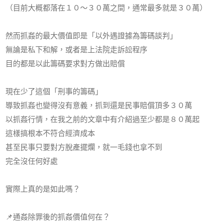
（目前大概都落在１０～３０萬之間，通常最多就是３０萬）
然而抓姦的最大價值即是「以外遇證據為籌碼談判」
無論是私下和解，或者是上法院走訴訟程序
目的都是以此籌碼要求對方做出賠償
現在少了這個「刑事的籌碼」
導致抓姦也變得沒有意義，抓到還是民事賠償頂多３０萬
以抓姦行情，在我之前的文章中有介紹過至少都是８０萬起
這樣搞根本不符合經濟成本
甚至民事只要對方脫產擺爛，就一毛錢也拿不到
完全沒任何好處
實際上真的是如此嗎？
📌
通姦除罪後的抓姦價值何在？