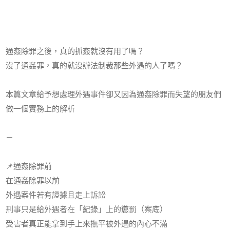
通姦除罪之後，真的抓姦就沒有用了嗎？
沒了通姦罪，真的就沒辦法制裁那些外遇的人了嗎？
本篇文章給予想處理外遇事件卻又因為通姦除罪而失望的朋友們
做一個實務上的解析
－
📌
通姦除罪前
在通姦除罪以前
外遇案件若有證據且走上訴訟
刑事只是給外遇者在「紀錄」上的懲罰（案底）
受害者真正能拿到手上來撫平被外遇的內心不滿