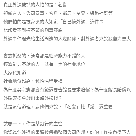
真正外遇被抓的人怕的是：名譽
親戚友人、公司同事、客戶、鄰居、業界、網路社群等
他們怕的是被身邊的人知道「自己搞外遇」這件事
比起看不到摸不著的刑事案底
外遇事件曝光給生活周遭的人際關係，對外遇者來說殺傷力更大
會去抓姦的，通常都是經濟能力不錯的人
經濟能力不錯的人，就有一定的社會地位
大家也知道
社會地位越高，越怕名譽受損
為什麼吳宗憲那麼有錢還要告館長要求賠償？為什麼館長賠償以
外還要多拿錢出來額外捐錢？
就是這個道理，對他們來說，「名譽」比「錢」還重要
試想一下，你是某銀行的主管
你認為你外遇的事蹟被傳遍整個公司內部，你的工作還做得下去