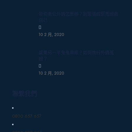
發現老公外遇怎麼辦？別緊張趕緊蒐證救
自己
10 2 月, 2020
感覺另一半鬼鬼祟祟？如何進行外遇蒐
證？
10 2 月, 2020
聯繫我們
0800 657 657