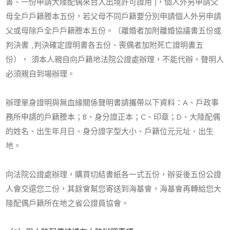
書、一份申請大陸配偶來台入出境許可證用 )，個人外另申請父
母全戶戶籍謄本五份，若父母不同戶籍要分別申請個人外另申請
父或母除戶全戶戶籍謄本五份。（離婚者加附離婚協議書五份或
判決書 ,判決確定證明書各五份、喪偶者加附死亡證明書五
份）， 須本人親自向戶籍地法院公證處辦理，不能代辦，聲明人
必須親自到場辦理。
辦理單身證明與無血緣關係聲明書請攜帶以下資料：A、戶政事
務所申請的戶籍謄本；B、身分證正本；C、印章；D、大陸配偶
的姓名、出生年月日、身分證字型大小、戶籍位元元址、出生
地。
向法院公證處辦理，購買切結書紙各一式五份，辦妥後五份公證
人會交還您二份，其餘會幫您寄送到海基會，海基會再轉給您大
陸配偶戶籍所在地之省公證員協會。