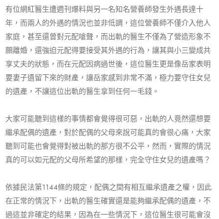
有位網紅醫生遭週刊爆料與另一名知名營養師發生外遇長達十
年，而兩人的外遇的情況也並非低調，這位營養師不僅介入他人
家庭，甚至還曾對元配嗆聲，而出軌的醫生不僅為了營造形象不
願離婚，還強迫元配得要接受其外遇的行為，讓其與小三變成共
享丈夫的狀態，而在元配因病過世後，這位醫生更是像岳家表明
要妻子遺留下來的財產，讓岳家感到非常不滿，極力要守住女兒
的遺產，不讓這位出軌的醫生拿到任何一毛錢。
大家可能聽到這樣的事情都會覺得很可惡，出軌的人竟然還想要
繼承配偶的遺產，對於配偶的父母來說可能真的會很心痛，大家
聽到可能也會覺得對被出軌的那方很不公平，然而，實際的情況
真的可以如元配的父母所希望的那樣，完全守住女兒的遺產嗎？
依據民法第1144條的規定，配偶之間有相互繼承遺產之權，因此
在正常的情況下，出軌的醫生確實還是能夠繼承配偶的遺產，不
過這並非確定的結果，因為在一些情況下，這位醫生很可能會沒