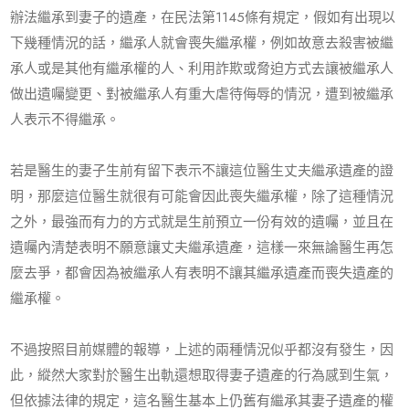
辦法繼承到妻子的遺產，在民法第1145條有規定，假如有出現以
下幾種情況的話，繼承人就會喪失繼承權，例如故意去殺害被繼
承人或是其他有繼承權的人、利用詐欺或脅迫方式去讓被繼承人
做出遺囑變更、對被繼承人有重大虐待侮辱的情況，遭到被繼承
人表示不得繼承。
若是醫生的妻子生前有留下表示不讓這位醫生丈夫繼承遺產的證
明，那麼這位醫生就很有可能會因此喪失繼承權，除了這種情況
之外，最強而有力的方式就是生前預立一份有效的遺囑，並且在
遺囑內清楚表明不願意讓丈夫繼承遺產，這樣一來無論醫生再怎
麼去爭，都會因為被繼承人有表明不讓其繼承遺產而喪失遺產的
繼承權。
不過按照目前媒體的報導，上述的兩種情況似乎都沒有發生，因
此，縱然大家對於醫生出軌還想取得妻子遺產的行為感到生氣，
但依據法律的規定，這名醫生基本上仍舊有繼承其妻子遺產的權