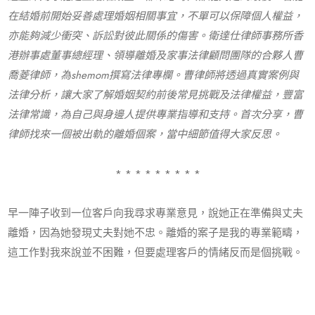
在結婚前開始妥善處理婚姻相關事宜，不單可以保障個人權益，
亦能夠減少衝突、訴訟對彼此關係的傷害。衛達仕律師事務所香
港辦事處董事總經理、領導離婚及家事法律顧問團隊的合夥人曹
喬菱律師，為shemom撰寫法律專欄。曹律師將透過真實案例與
法律分析，讓大家了解婚姻契約前後常見挑戰及法律權益，豐富
法律常識，為自己與身邊人提供專業指導和支持。首次分享，曹
律師找來一個被出軌的離婚個案，當中細節值得大家反思。
* * * * * * * * *
早一陣子收到一位客戶向我尋求專業意見，說她正在準備與丈夫
離婚，因為她發現丈夫對她不忠。離婚的案子是我的專業範疇，
這工作對我來說並不困難，但要處理客戶的情緒反而是個挑戰。