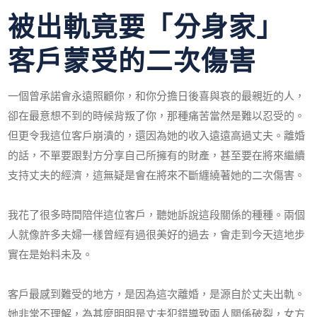
被出軌竟要「分身家」
客戶蒙受的二次傷害
一個曾承諾會永遠照顧你，和你分擔日後喜與哀的最親近的人，
卻在最意想不到的時候背叛了你，那種痛苦當然是難以忍受的。
但更令我這位客戶崩潰的，還因為她的收入遠遠高過丈夫。離婚
的話，不單要跟對方分享自己所擁有的財產，甚至要在將來繼續
支持丈夫的經濟，這無疑是會在將來不斷纏繞著她的二次傷害。
我花了很多時間陪伴這位客戶，聽她訴說這段關係的種種。兩個
人就像許多夫婦一樣曾經有過很美好的過去，會走到今天這地步
實在是始料未及。
客戶最感到難受的地方，是因為這次離婚，是源自於丈夫出軌。
她非常不理解，為甚麼明明是丈夫犯錯導致兩人關係破裂，女方