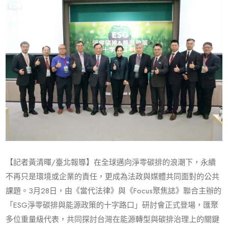
【記者黃清暉/臺北報導】在全球邁向淨零碳排的浪潮下，永續
不再只是環境或企業的責任，更成為法政與媒體共同面對的公共
課題。3月28日，由《當代法律》與《Focus聚焦誌》聯合主辦的
「ESG淨零碳排與能源政策的十字路口」研討會正式登場，匯聚
多位重量級代表，共同探討台灣在能源轉型與碳排治理上的關鍵