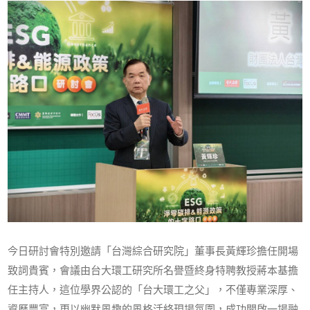
今日研討會特別邀請「台灣綜合研究院」董事長黃輝珍擔任開場
致詞貴賓，會議由台大環工研究所名譽暨終身特聘教授蔣本基擔
任主持人，這位學界公認的「台大環工之父」，不僅專業深厚、
資歷豐富，更以幽默風趣的風格活絡現場氛圍，成功開啟一場融