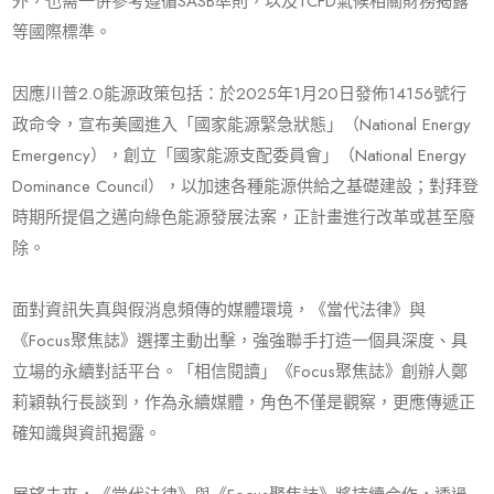
外，也需一併參考遵循SASB準則，以及TCFD氣候相關財務揭露
等國際標準。
因應川普2.0能源政策包括：於2025年1月20日發佈14156號行
政命令，宣布美國進入「國家能源緊急狀態」（National Energy
Emergency），創立「國家能源支配委員會」（National Energy
Dominance Council），以加速各種能源供給之基礎建設；對拜登
時期所提倡之邁向綠色能源發展法案，正計畫進行改革或甚至廢
除。
面對資訊失真與假消息頻傳的媒體環境，《當代法律》與
《Focus聚焦誌》選擇主動出擊，強強聯手打造一個具深度、具
立場的永續對話平台。「相信閱讀」《Focus聚焦誌》創辦人鄭
莉穎執行長談到，作為永續媒體，角色不僅是觀察，更應傳遞正
確知識與資訊揭露。