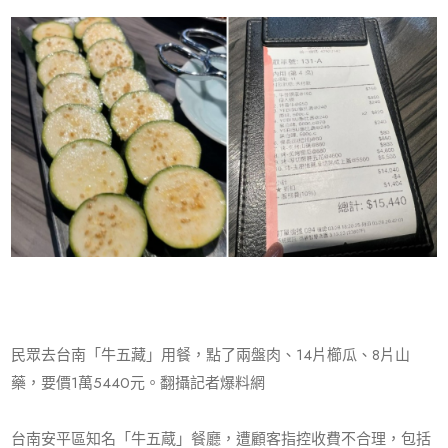
民眾去台南「牛五藏」用餐，點了兩盤肉、14片櫛瓜、8片山
藥，要價1萬5440元。翻攝記者爆料網
台南安平區知名「牛五蔵」餐廳，遭顧客指控收費不合理，包括