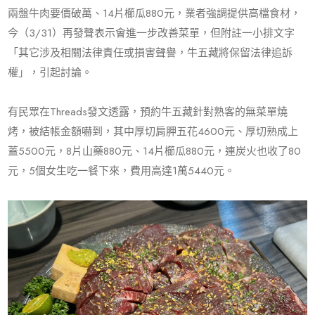
兩盤牛肉要價破萬、14片櫛瓜880元，業者強調提供高檔食材，
今（3/31）再發聲表示會進一步改善菜單，但附註一小排文字
「其它涉及相關法律責任或損害聲譽，牛五藏將保留法律追訴
權」，引起討論。
有民眾在Threads發文透露，預約牛五藏針對熟客的無菜單燒
烤，被結帳金額嚇到，其中厚切肩胛五花4600元、厚切熟成上
蓋5500元，8片山藥880元、14片櫛瓜880元，連炭火也收了80
元，5個女生吃一餐下來，費用高達1萬5440元。