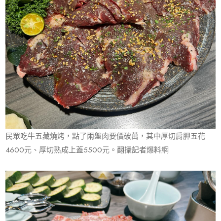
民眾吃牛五藏燒烤，點了兩盤肉要價破萬，其中厚切肩胛五花
4600元、厚切熟成上蓋5500元。翻攝記者爆料網