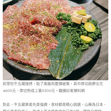
民眾吃牛五藏燒烤，點了兩盤肉要價破萬，其中厚切肩胛五花
4600元、厚切熟成上蓋5500元。翻攝記者爆料網
對此，牛五藏業者先是強調，食材都是精心挑選，山藥為日本、