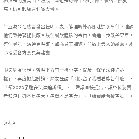
櫛瓜是南投高山，熟成上蓋也是每條牛只有2條，價格自然就
高，仍引起網友狂喊太貴。
牛五藏今在臉書發出聲明，表示能理解外界關注這次事件，強調
他們秉持著提供顧客最佳餐飲體驗的宗旨，會進一步改善菜單，
確保資訊、溝通更明確，加強員工訓練，並致上最大的歉意，虛
心接受各方意見與建議。
眼尖網友發現，聲明下方有一排小字，提及「保留法律追訴
權」，再度掀起討論，網友狂酸「別保留了我看看能告什麼」、
「都2025了還在法律追訴權」、「建議直接提告，讓各位消費
者知道付錢不是老大，老闆才是老大」、「說實話會被吉嗎」。
[ad_2]