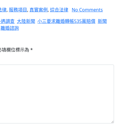
法律
,
服務項目
,
真實案例
,
綜合法律
No Comments
外遇調查
大陸新聞
小三要求離婚轉帳535萬賠償
新聞
離婚諮詢
必填欄位標示為
*