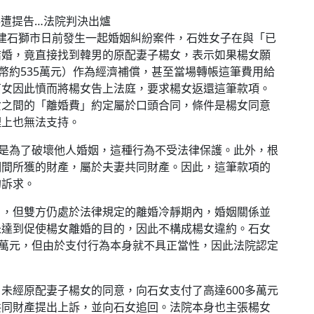
 中國福建石獅市日前發生一起婚姻糾紛案件，石姓女子在與「已
結婚，竟直接找到韓男的原配妻子楊女，表示如果楊女願
幣約535萬元）作為經濟補償，甚至當場轉帳這筆費用給
石女因此憤而將楊女告上法庭，要求楊女返還這筆款項。
女之間的「離婚費」約定屬於口頭合同，條件是楊女同意
理上也無法支持。
顯是為了破壞他人婚姻，這種行為不受法律保護。此外，根
期間所獲的財產，屬於夫妻共同財產。因此，這筆款項的
的訴求。
》，但雙方仍處於法律規定的離婚冷靜期內，婚姻關係並
未達到促使楊女離婚的目的，因此不構成楊女違約。石女
0萬元，但由於支付行為本身就不具正當性，因此法院認定
未經原配妻子楊女的同意，向石女支付了高達600多萬元
共同財產提出上訴，並向石女追回。法院本身也主張楊女