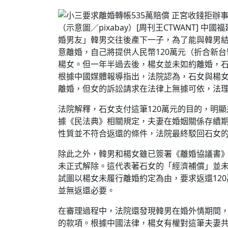
（示意圖／pixabay）[周刊王CTWANT]
婚男友」韓男交往後產下一子，為了能與韓男
意離婚，自己將提供人民幣120萬元（折合新台
楊女。但一年半過去後，楊女並未如約離婚，
根據中國媒體報導指出，法院認為，石女與楊
離婚，但女的訴訟請求在法律上無據可依，法
法院解釋，石女支付這筆120萬元的目的，明
據《民法典》相關規定，夫妻在婚姻關係存續
性質並不符合返還的條件，法院最終駁回石女
除此之外，韓男和楊女雖已簽署《離婚協議書
未正式解除。這代表著石女的「經濟補償」並
試圖以楊女未履行離婚約定為由，要求返還12
並無返還必要。
在審理過程中，法院還發現韓男在婚外情期間，
的款項。根據中國法律，楊女有權對這筆夫妻