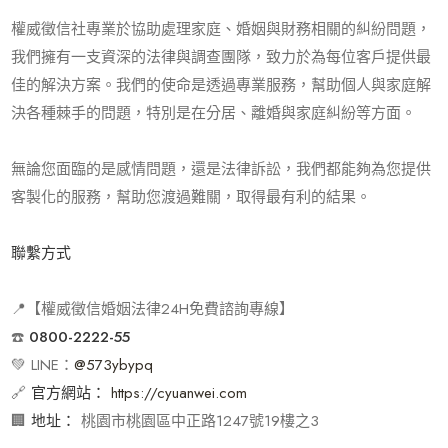
權威徵信社專業於協助處理家庭、婚姻與財務相關的糾紛問題，
我們擁有一支資深的法律與調查團隊，致力於為每位客戶提供最
佳的解決方案。我們的使命是透過專業服務，幫助個人與家庭解
決各種棘手的問題，特別是在分居、離婚與家庭糾紛等方面。
無論您面臨的是感情問題，還是法律訴訟，我們都能夠為您提供
客製化的服務，幫助您渡過難關，取得最有利的結果。
聯繫方式
📍【權威徵信婚姻法律
24H
免費諮詢專線】
☎️
0800-2222-55
💚 LINE：
@573ybypq
🔗
官方網站：
https://cyuanwei.com
🏢
地址：
桃園市桃園區中正路
1247
號
19
樓之
3