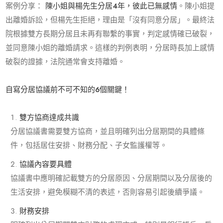
案例分享：
陳小姐與楊先生分居
4
年，彼此已無感情
。陳小姐提
出離婚訴訟，但楊先生拒絕，理由是「沒有同意分居」。最終法
院根據雙方長期分居且未再有聯繫的事實，判定感情確已破裂，
並同意陳小姐的離婚請求。這樣的判例表明，分居時長加上感情
破裂的證據，法院通常會支持離婚。
自寫分居協議前不可不知的
6
個關鍵！
雙方協商達成共識
分居協議書需要雙方協商，並且明確列出分居期間的具體條
件，包括居住安排、財務分配、子女監護權等。
協議內容要具體
協議書中應明確記載雙方的分居原因、分居期間以及分居後的
生活安排，避免模糊不清的表述，否則容易引起後續爭議。
財務安排