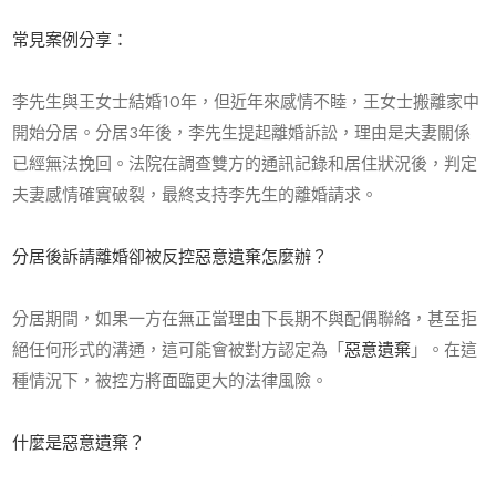
常見案例分享：
李先生與王女士結婚
10
年，但近年來感情不睦，王女士搬離家中
開始分居。分居
3
年後，李先生提起離婚訴訟，理由是夫妻關係
已經無法挽回。法院在調查雙方的通訊記錄和居住狀況後，判定
夫妻感情確實破裂，最終支持李先生的離婚請求。
分居後訴請離婚卻被反控惡意遺棄怎麼辦？
分居期間，如果一方在無正當理由下長期不與配偶聯絡，甚至拒
絕任何形式的溝通，這可能會被對方認定為「
惡意遺棄
」。在這
種情況下，被控方將面臨更大的法律風險。
什麼是惡意遺棄？