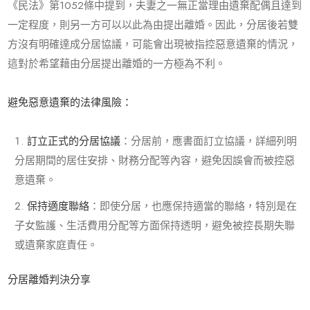
《民法》第
1052
條中提到，夫妻之一無正當理由遺棄配偶且達到
一定程度，則另一方可以以此為由提出離婚。因此，分居後若雙
方沒有明確達成分居協議，可能會出現被指控惡意遺棄的情況，
這對於希望藉由分居提出離婚的一方極為不利。
避免惡意遺棄的法律風險：
訂立正式的分居協議
：分居前，應書面訂立協議，詳細列明
分居期間的居住安排、財務分配等內容，避免因誤會而被控惡
意遺棄。
保持適度聯絡
：即使分居，也應保持適當的聯絡，特別是在
子女監護、生活費用分配等方面保持透明，避免被控長期失聯
或遺棄家庭責任。
分居離婚判決分享