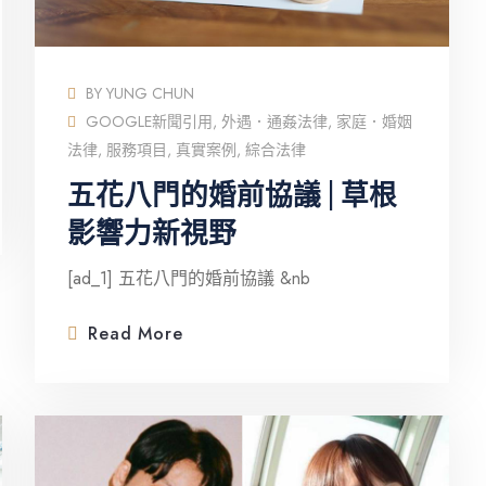
BY
YUNG CHUN
GOOGLE新聞引用
,
外遇．通姦法律
,
家庭．婚姻
法律
,
服務項目
,
真實案例
,
綜合法律
五花八門的婚前協議 | 草根
影響力新視野
[ad_1] 五花八門的婚前協議 &nb
Read More