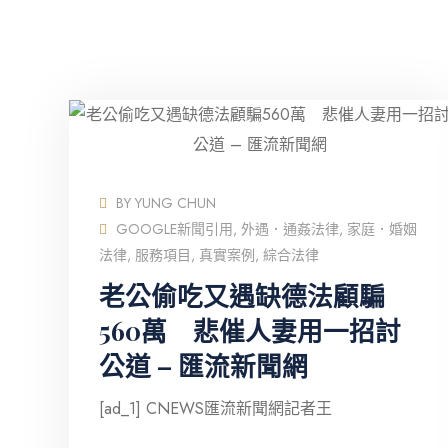
BY
YUNG CHUN
GOOGLE新聞引用
,
外遇．通姦法律
,
家庭．婚姻
法律
,
服務項目
,
真實案例
,
綜合法律
老公偷吃又遇缺德法顧騙
560萬 悲催人妻用一招討
公道 – 匯流新聞網
[ad_1] CNEWS匯流新聞網記者王