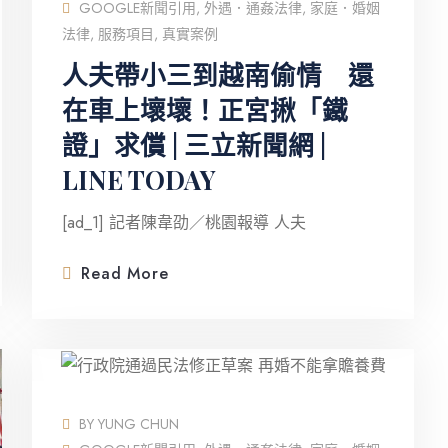
GOOGLE新聞引用
,
外遇．通姦法律
,
家庭．婚姻
法律
,
服務項目
,
真實案例
人夫帶小三到越南偷情 還
在車上壞壞！正宮揪「鐵
證」求償 | 三立新聞網 |
LINE TODAY
[ad_1] 記者陳韋劭／桃園報導 人夫
Read More
BY
YUNG CHUN