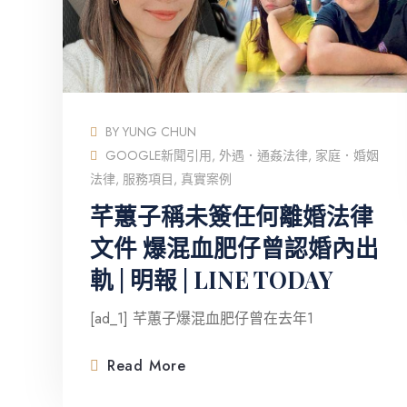
BY
YUNG CHUN
GOOGLE新聞引用
,
外遇．通姦法律
,
家庭．婚姻
法律
,
服務項目
,
真實案例
芊蕙子稱未簽任何離婚法律
文件 爆混血肥仔曾認婚內出
軌 | 明報 | LINE TODAY
[ad_1] 芊蕙子爆混血肥仔曾在去年1
Read More