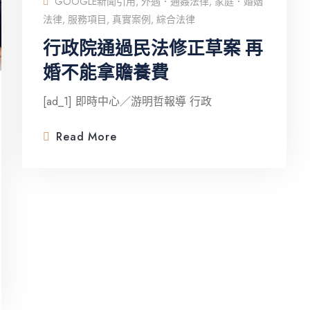
GOOGLE新聞引用
,
外遇．通姦法律
,
家庭．婚姻
法律
,
服務項目
,
真實案例
,
綜合法律
行政院通過民法修正草案 再
婚不能拿贍養費
[ad_1] 即時中心／游明哲報導 行政
Read More