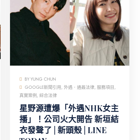
BY
YUNG CHUN
GOOGLE新聞引用
,
外遇．通姦法律
,
服務項目
,
真實案例
,
綜合法律
星野源遭爆「外遇NHK女主
播」！公司火大開告 新垣結
衣發聲了 | 新頭殼 | LINE