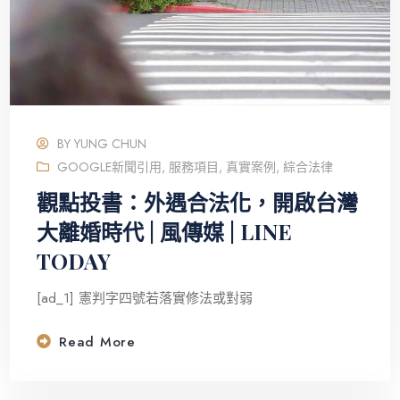
BY
YUNG CHUN
GOOGLE新聞引用
,
服務項目
,
真實案例
,
綜合法律
觀點投書：外遇合法化，開啟台灣
大離婚時代 | 風傳媒 | LINE
TODAY
[ad_1] 憲判字四號若落實修法或對弱
Read More