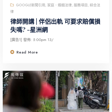
GOOGLE新聞引用
,
家庭．婚姻法律
,
服務項目
,
綜合法
律
律師開講 | 伴侶出軌 可要求賠償損
失嗎? -星洲網
[廣告1] 發佈: 5:00pm 13/
Read More