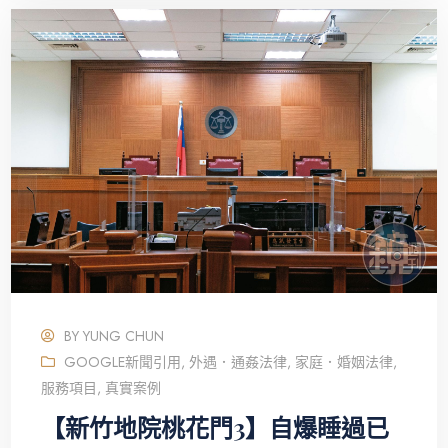
BY
YUNG CHUN
GOOGLE新聞引用
,
外遇．通姦法律
,
家庭．婚姻法律
,
服務項目
,
真實案例
【新竹地院桃花門3】自爆睡過已