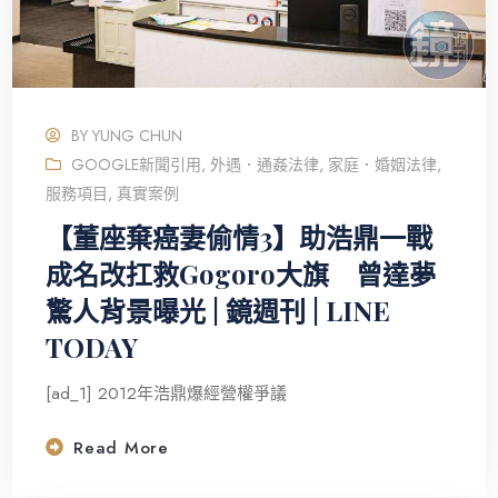
BY
YUNG CHUN
GOOGLE新聞引用
,
外遇．通姦法律
,
家庭．婚姻法律
,
服務項目
,
真實案例
【董座棄癌妻偷情3】助浩鼎一戰
成名改扛救Gogoro大旗 曾達夢
驚人背景曝光 | 鏡週刊 | LINE
TODAY
[ad_1] 2012年浩鼎爆經營權爭議
Read More