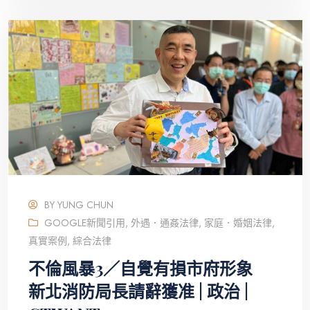
BY
YUNG CHUN
GOOGLE新聞引用
,
外遇．通姦法律
,
家庭．婚姻法律
,
真實案例
,
綜合法律
不倫風暴3／自覺有損市府形象
新北消防局長請辭獲准 | 政治 |