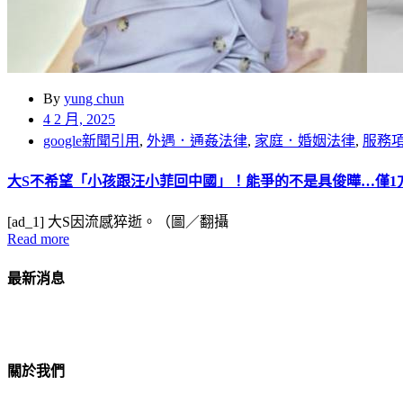
By
yung chun
4 2 月, 2025
google新聞引用
,
外遇．通姦法律
,
家庭．婚姻法律
,
服務
大S不希望「小孩跟汪小菲回中國」！能爭的不是具俊曄…僅1方法可拿監
[ad_1] 大S因流感猝逝。（圖／翻攝
Read more
最新消息
關於我們