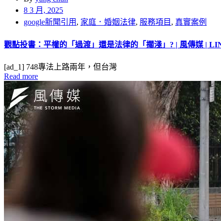
8 3 月, 2025
google新聞引用
,
家庭．婚姻法律
,
服務項目
,
真實案例
觀點投書：平權的「過渡」還是法律的「擱淺」? | 風傳媒 | LIN
[ad_1] 748專法上路兩年，但台灣
Read more