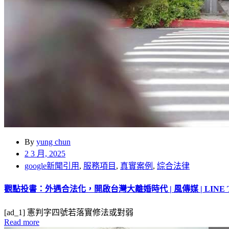
By
yung chun
2 3 月, 2025
google新聞引用
,
服務項目
,
真實案例
,
綜合法律
觀點投書：外遇合法化，開啟台灣大離婚時代 | 風傳媒 | LINE 
[ad_1] 憲判字四號若落實修法或對弱
Read more