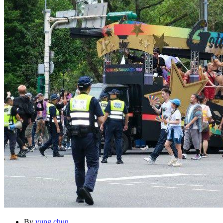
By
yung chun