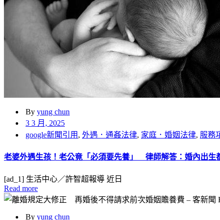
By
yung chun
3 3 月, 2025
google新聞引用
,
外遇．通姦法律
,
家庭．婚姻法律
,
服務
老婆外遇生孩！老公竟「必須要先養」 律師解答：婚內出生都算 | 
[ad_1] 生活中心／許智超報導 近日
Read more
By
yung chun