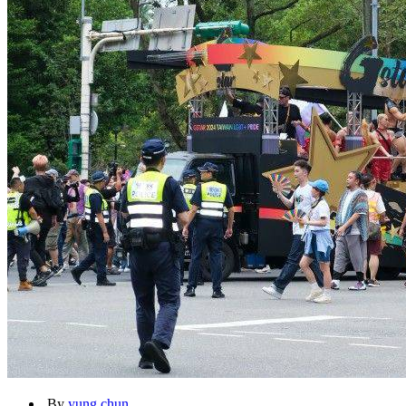
By
yung chun