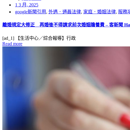
1 3 月, 2025
google新聞引用
,
外遇．通姦法律
,
家庭．婚姻法律
,
服務
離婚規定大修正 再婚後不得請求前次婚姻贍養費 – 客新聞 Hakk
[ad_1] 【生活中心／綜合報導】行政
Read more