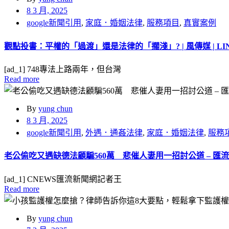
8 3 月, 2025
google新聞引用
,
家庭．婚姻法律
,
服務項目
,
真實案例
觀點投書：平權的「過渡」還是法律的「擱淺」? | 風傳媒 | LIN
[ad_1] 748專法上路兩年，但台灣
Read more
By
yung chun
8 3 月, 2025
google新聞引用
,
外遇．通姦法律
,
家庭．婚姻法律
,
服務
老公偷吃又遇缺德法顧騙560萬 悲催人妻用一招討公道 – 匯
[ad_1] CNEWS匯流新聞網記者王
Read more
By
yung chun