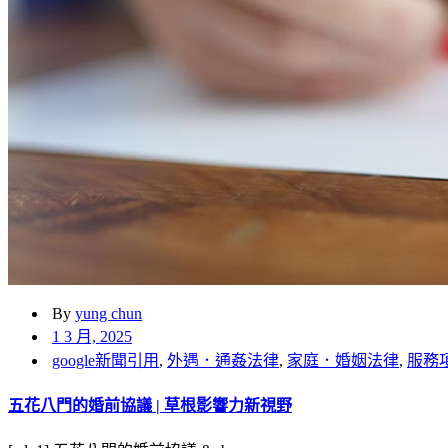
By
yung chun
1 3 月, 2025
google新聞引用
,
外遇．通姦法律
,
家庭．婚姻法律
,
服務
五花八門的婚前協議 | 草根影響力新視野