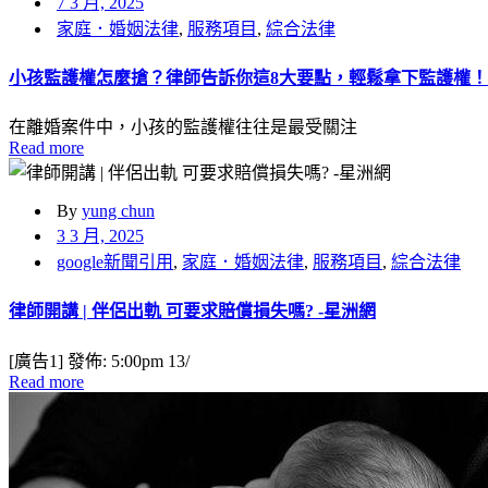
7 3 月, 2025
家庭．婚姻法律
,
服務項目
,
綜合法律
小孩監護權怎麼搶？律師告訴你這8大要點，輕鬆拿下監護權！
在離婚案件中，小孩的監護權往往是最受關注
Read more
By
yung chun
3 3 月, 2025
google新聞引用
,
家庭．婚姻法律
,
服務項目
,
綜合法律
律師開講 | 伴侶出軌 可要求賠償損失嗎? -星洲網
[廣告1] 發佈: 5:00pm 13/
Read more